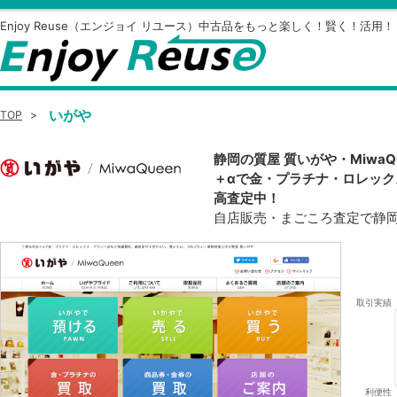
Enjoy Reuse（エンジョイ リユース）中古品をもっと楽しく！賢く！活用！
いがや
TOP
>
静岡の質屋 質いがや・Miwa
＋αで金・プラチナ・ロレッ
高査定中！
自店販売・まごころ査定で静岡